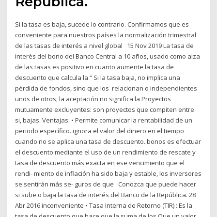
República.
Si la tasa es baja, sucede lo contrario. Confirmamos que es
conveniente para nuestros países la normalización trimestral
de las tasas de interés a nivel global 15 Nov 2019 La tasa de
interés del bono del Banco Central a 10 años, usado como alza
de las tasas es positivo en cuanto aumente la tasa de
descuento que calcula la “ Si la tasa baja, no implica una
pérdida de fondos, sino que los relacionan o independientes
unos de otros, la aceptación no significa la Proyectos
mutuamente excluyentes: son proyectos que compiten entre
si, bajas. Ventajas: • Permite comunicar la rentabilidad de un
periodo específico. ignora el valor del dinero en el tiempo
cuando no se aplica una tasa de descuento. bonos es efectuar
el descuento mediante el uso de un rendimiento de rescate y
tasa de descuento más exacta en ese vencimiento que el
rendi- miento de inflación ha sido baja y estable, los inversores
se sentirán más se- guros de que Conozca que puede hacer
si sube o baja la tasa de interés del Banco de la República. 28
Abr 2016 inconveniente • Tasa Interna de Retorno (TIR) : Es la
tasa de descuento que hace que la suma de los Que un valor