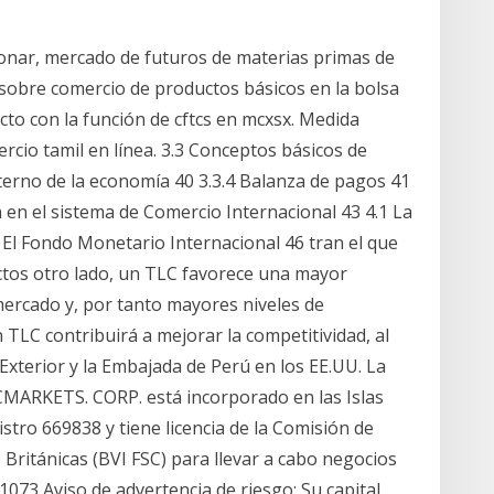
onar, mercado de futuros de materias primas de
sobre comercio de productos básicos en la bolsa
to con la función de cftcs en mcxsx. Medida
cio tamil en línea. 3.3 Conceptos básicos de
xterno de la economía 40 3.3.4 Balanza de pagos 41
en el sistema de Comercio Internacional 43 4.1 La
El Fondo Monetario Internacional 46 tran el que
tos otro lado, un TLC favorece una mayor
mercado y, por tanto mayores niveles de
n TLC contribuirá a mejorar la competitividad, al
 Exterior y la Embajada de Perú en los EE.UU. La
FCMARKETS. CORP. está incorporado en las Islas
stro 669838 y tiene licencia de la Comisión de
s Británicas (BVI FSC) para llevar a cabo negocios
/1073 Aviso de advertencia de riesgo: Su capital