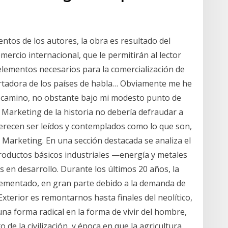
entos de los autores, la obra es resultado del
omercio internacional, que le permitirán al lector
elementos necesarios para la comercialización de
ortadora de los países de habla… Obviamente me he
l camino, no obstante bajo mi modesto punto de
de Marketing de la historia no debería defraudar a
merecen ser leídos y contemplados como lo que son,
 Marketing. En una sección destacada se analiza el
oductos básicos industriales —energía y metales
 en desarrollo. Durante los últimos 20 años, la
ementado, en gran parte debido a la demanda de
Exterior es remontarnos hasta finales del neolítico,
una forma radical en la forma de vivir del hombre,
de la civilización, y época en que la agricultura