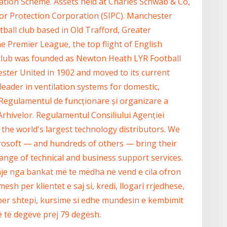
ation Scheme. Assets held at Charles Schwab & Co,
stor Protection Corporation (SIPC). Manchester
tball club based in Old Trafford, Greater
e Premier League, the top flight of English
 club was founded as Newton Heath LYR Football
ster United in 1902 and moved to its current
leader in ventilation systems for domestic,
Regulamentul de funcționare și organizare a
 Arhivelor. Regulamentul Consiliului Agenției
 the world's largest technology distributors. We
crosoft — and hundreds of others — bring their
ange of technical and business support services.
je nga bankat më te mëdha në vend e cila ofron
h per klientet e saj si, kredi, llogari rrjedhese,
i per shtepi, kursime si edhe mundesin e kembimit
ë të degëve prej 79 degësh.