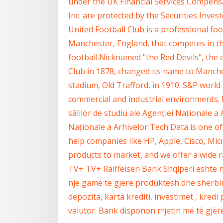
under the UK Financial Services Compens
Inc. are protected by the Securities Inve
United Football Club is a professional foo
Manchester, England, that competes in th
football.Nicknamed "the Red Devils", the
Club in 1878, changed its name to Manche
stadium, Old Trafford, in 1910. S&P world 
commercial and industrial environments. 
sălilor de studiu ale Agenției Naționale a
Naționale a Arhivelor Tech Data is one of
help companies like HP, Apple, Cisco, Mi
products to market, and we offer a wide r
TV+ TV+ Raiffeisen Bank Shqipëri është n
nje game te gjere produktesh dhe sherbimes
depozita, karta krediti, investimet , kred
valutor. Bank disponon rrjetin më të gjër