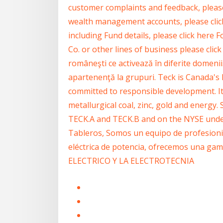
customer complaints and feedback, please 
wealth management accounts, please cli
including Fund details, please click here
Co. or other lines of business please clic
româneşti ce activează în diferite domenii.
apartenenţă la grupuri. Teck is Canada's 
committed to responsible development. It
metallurgical coal, zinc, gold and energy
TECK.A and TECK.B and on the NYSE unde
Tableros, Somos un equipo de profesionis
eléctrica de potencia, ofrecemos una gam
ELECTRICO Y LA ELECTROTECNIA