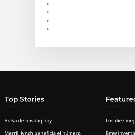
Top Stories
Feature
Bolsa de nasdaq hoy
Los diez mej
Merrill lynch beneficia el número
Bmw invertir