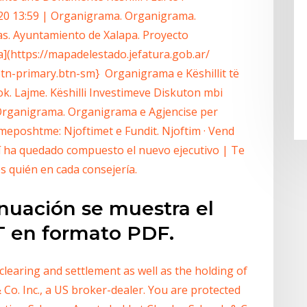
20 13:59 | Organigrama. Organigrama.
as. Ayuntamiento de Xalapa. Proyecto
(https://mapadelestado.jefatura.gob.ar/
tn-primary.btn-sm} Organigrama e Këshillit të
k. Lajme. Këshilli Investimeve Diskuton mbi
Organigrama. Organigrama e Agjencise per
 meposhtme: Njoftimet e Fundit. Njoftim · Vend
sí ha quedado compuesto el nuevo ejecutivo | Te
 quién en cada consejería.
nuación se muestra el
T en formato PDF.
clearing and settlement as well as the holding of
 Co. Inc., a US broker-dealer. You are protected