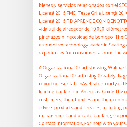
bienes y servicios relacionados con el
Licenţă 2016 FMD Teste Grilă Licenţă 201
Licenţă 2016 TD APRENDE CON BENOTTO L
vida útil de alrededor de 10.000 kilómetr
pinchazos ni necesidad de bombeo. The Off
automotive technology leader in Seating 
experiences for consumers around the wo
A Organizational Chart showing Walmart O
Organizational Chart using Creately diag
report/presentation/website. Courtyard E
leading bank in the Americas. Guided by o
customers, their families and their comm
advice, products and services, including
management and private banking, corpora
Contact Information. For help with your C