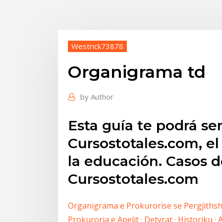
Westrick73878
Organigrama td
by
Author
Esta guía te podrá se
Cursostotales.com, e
la educación. Casos d
Cursostotales.com
Organigrama e Prokurorise se Pergjithshm
Prokuroria e Apelit · Detyrat · Historiku ·