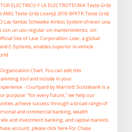
 SECTOR ELECTRICO Y LA ELECTROTECNIA Teste Grilă
6 AMG Teste Grilă Licenţă 2016 BFKTR Teste Grilă
as llantas Schwalbe Airless System ofrecen una
os con un uso regular sin mantenimiento, sin
icial Site of Lear Corporation. Lear, a global
and E-Systems, enables superior in-vehicle
rld.
rganization Chart. You can edit this
ramming tool and include in your
xperience - Courtyard by Marriott Scotiabank is a
ur purpose: "for every future," we help our
unities achieve success through a broad range of
 personal and commercial banking, wealth
te and investment banking, and capital markets.
hase account, please click here For Chase