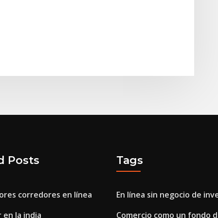
d Posts
Tags
ores corredores en línea
En línea sin negocio de inv
 en la india
Comercio como un fondo d