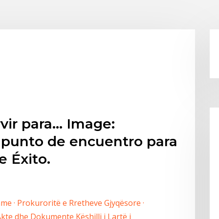
rvir para… Image:
l punto de encuentro para
e Éxito.
e · Prokuroritë e Rretheve Gjyqësore ·
 Akte dhe Dokumente Këshilli i Lartë i