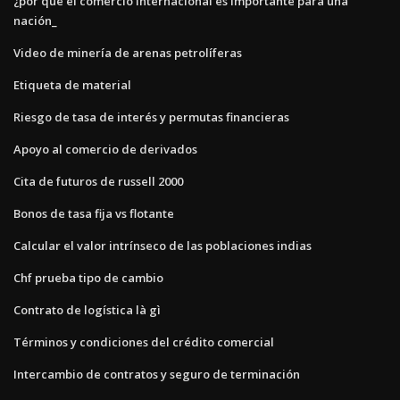
¿por qué el comercio internacional es importante para una
nación_
Video de minería de arenas petrolíferas
Etiqueta de material
Riesgo de tasa de interés y permutas financieras
Apoyo al comercio de derivados
Cita de futuros de russell 2000
Bonos de tasa fija vs flotante
Calcular el valor intrínseco de las poblaciones indias
Chf prueba tipo de cambio
Contrato de logística là gì
Términos y condiciones del crédito comercial
Intercambio de contratos y seguro de terminación