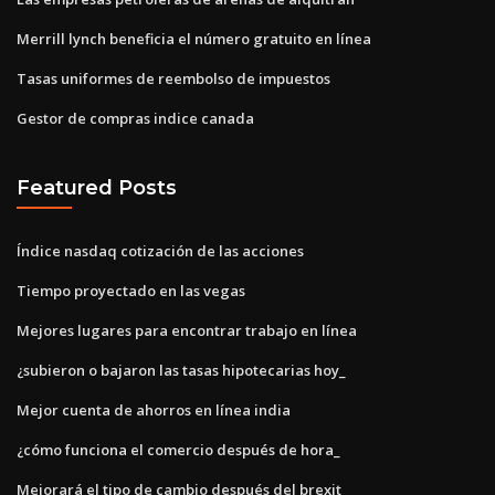
Merrill lynch beneficia el número gratuito en línea
Tasas uniformes de reembolso de impuestos
Gestor de compras indice canada
Featured Posts
Índice nasdaq cotización de las acciones
Tiempo proyectado en las vegas
Mejores lugares para encontrar trabajo en línea
¿subieron o bajaron las tasas hipotecarias hoy_
Mejor cuenta de ahorros en línea india
¿cómo funciona el comercio después de hora_
Mejorará el tipo de cambio después del brexit