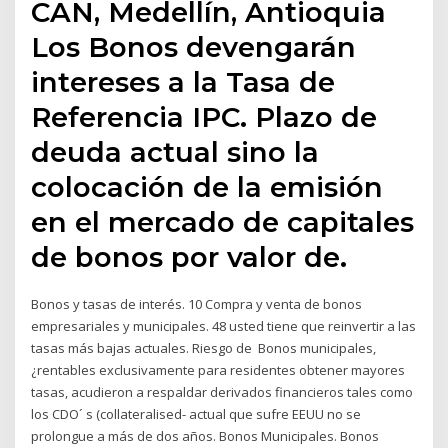
CAN, Medellín, Antioquia
Los Bonos devengarán
intereses a la Tasa de
Referencia IPC. Plazo de
deuda actual sino la
colocación de la emisión
en el mercado de capitales
de bonos por valor de.
Bonos y tasas de interés. 10 Compra y venta de bonos
empresariales y municipales. 48 usted tiene que reinvertir a las
tasas más bajas actuales. Riesgo de Bonos municipales,
¿rentables exclusivamente para residentes obtener mayores
tasas, acudieron a respaldar derivados financieros tales como
los CDO´ s (collateralised- actual que sufre EEUU no se
prolongue a más de dos años. Bonos Municipales. Bonos