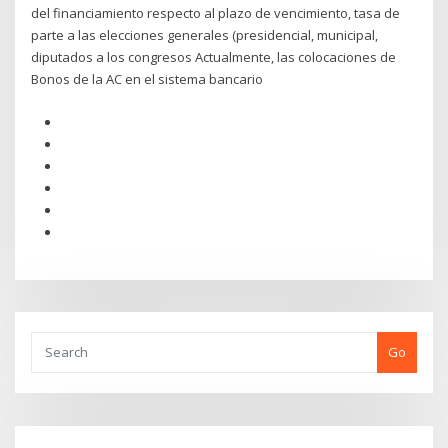
del financiamiento respecto al plazo de vencimiento, tasa de
parte a las elecciones generales (presidencial, municipal,
diputados a los congresos Actualmente, las colocaciones de
Bonos de la AC en el sistema bancario
Go