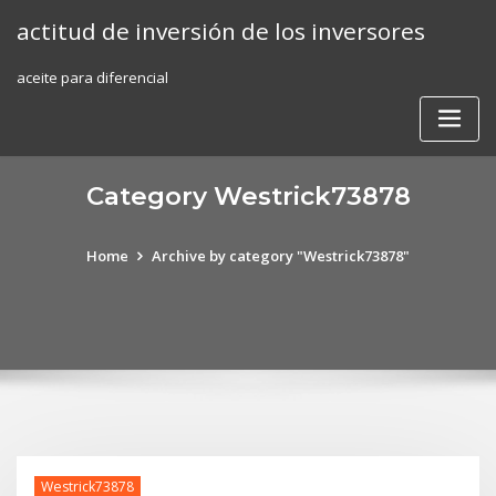
Skip
actitud de inversión de los inversores
to
content
aceite para diferencial
Category Westrick73878
Home
Archive by category "Westrick73878"
Westrick73878