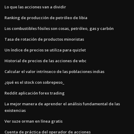
Lo que las acciones van a dividir
Ranking de producción de petróleo de libia
Los combustibles fósiles son cosas, petróleo, gas y carbón
Tasa de rotación de productos minoristas
Un índice de precios se utiliza para quizlet
Historial de precios de las acciones de wbc
Calcular el valor intrínseco de las poblaciones indias
¿qué es el stock con sobrepeso_
Reddit aplicación forex trading
La mejor manera de aprender el análisis fundamental de las
existencias
Ver suze orman en línea gratis
Cuenta de práctica del operador de acciones