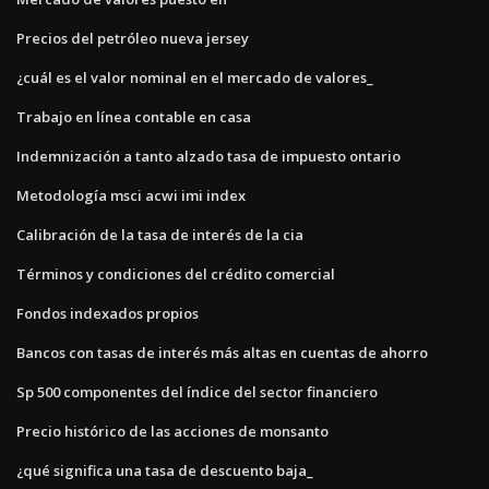
Precios del petróleo nueva jersey
¿cuál es el valor nominal en el mercado de valores_
Trabajo en línea contable en casa
Indemnización a tanto alzado tasa de impuesto ontario
Metodología msci acwi imi index
Calibración de la tasa de interés de la cia
Términos y condiciones del crédito comercial
Fondos indexados propios
Bancos con tasas de interés más altas en cuentas de ahorro
Sp 500 componentes del índice del sector financiero
Precio histórico de las acciones de monsanto
¿qué significa una tasa de descuento baja_